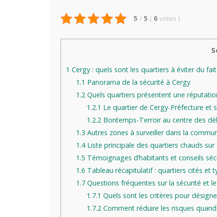
5
/
5
(
6
votes
)
S
1
Cergy : quels sont les quartiers à éviter du fai
1.1
Panorama de la sécurité à Cergy
1.2
Quels quartiers présentent une réputati
1.2.1
Le quartier de Cergy-Préfecture et s
1.2.2
Bontemps-Terroir au centre des dé
1.3
Autres zones à surveiller dans la commu
1.4
Liste principale des quartiers chauds sur
1.5
Témoignages d’habitants et conseils sécu
1.6
Tableau récapitulatif : quartiers cités et
1.7
Questions fréquentes sur la sécurité et l
1.7.1
Quels sont les critères pour désign
1.7.2
Comment réduire les risques quand o