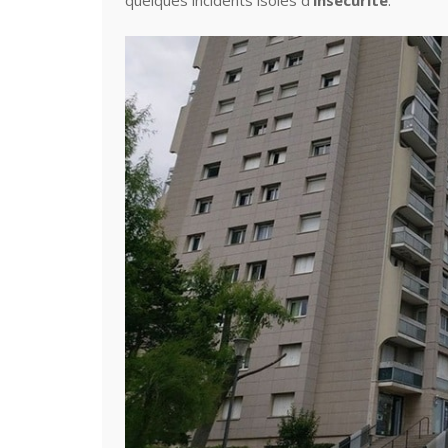
quelques incidents isolés d’
insécurité
.