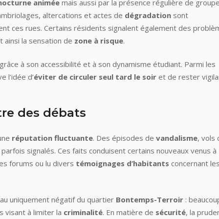
 nocturne animée
mais aussi par la présence régulière de group
ambriolages, altercations et actes de
dégradation
sont
nt ces rues. Certains résidents signalent également des probl
t ainsi la sensation de
zone à risque
.
grâce à son accessibilité et à son dynamisme étudiant. Parmi les
e l’idée d’
éviter de circuler seul tard le soir
et de rester vigila
tre des débats
’une
réputation fluctuante
. Des épisodes de
vandalisme
, vols
rfois signalés. Ces faits conduisent certains nouveaux venus à
les forums ou lu divers
témoignages d’habitants
concernant le
leau uniquement négatif du quartier
Bontemps-Terroir
: beaucou
s visant à limiter la
criminalité
. En matière de
sécurité
, la prude