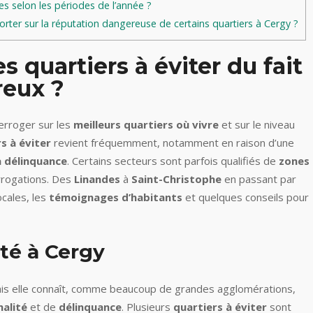
es selon les périodes de l’année ?
ter sur la réputation dangereuse de certains quartiers à Cergy ?
es quartiers à éviter du fait
reux ?
terroger sur les
meilleurs quartiers où vivre
et sur le niveau
s à éviter
revient fréquemment, notamment en raison d’une
la délinquance
. Certains secteurs sont parfois qualifiés de
zones
rrogations. Des
Linandes
à
Saint-Christophe
en passant par
ocales, les
témoignages d’habitants
et quelques conseils pour
té à Cergy
mais elle connaît, comme beaucoup de grandes agglomérations,
nalité
et de
délinquance
. Plusieurs
quartiers à éviter
sont