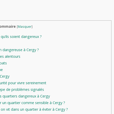
ommaire
[
Masquer
]
t qu’ils soient dangereux ?
on dangereuse à Cergy ?
es alentours
bats
ne
 Cergy
rité pour vivre sereinement
 type de problèmes signalés
es quartiers dangereux à Cergy
er un quartier comme sensible à Cergy ?
n vit dans un quartier à éviter à Cergy ?