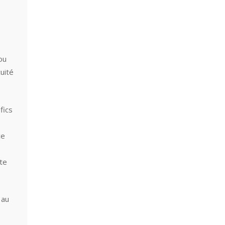
ou
uité
fics
ce
te
 au