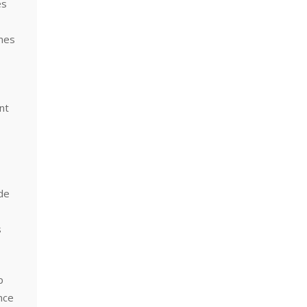
es
èmes
nt
 de
s
p
nce