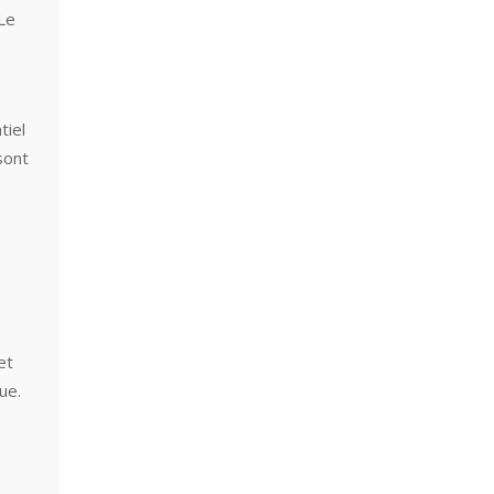
 Le
tiel
sont
et
ue.