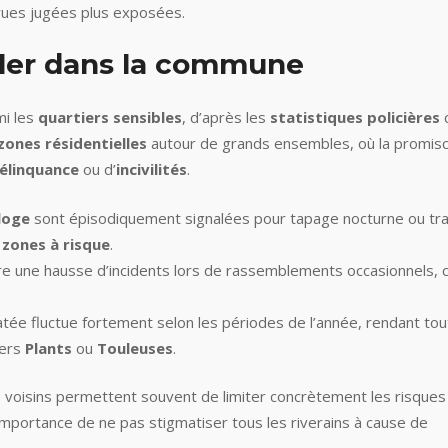
rues jugées plus exposées.
ller dans la commune
mi les
quartiers sensibles
, d’après les
statistiques policières
zones résidentielles
autour de grands ensembles, où la promisc
élinquance
ou d’
incivilités
.
loge
sont épisodiquement signalées pour tapage nocturne ou tra
 zones à risque
.
re une hausse d’incidents lors de rassemblements occasionnels, 
tée fluctue fortement selon les périodes de l’année, rendant tou
iers
Plants
ou
Touleuses
.
e voisins permettent souvent de limiter concrètement les risques
’importance de ne pas stigmatiser tous les riverains à cause de