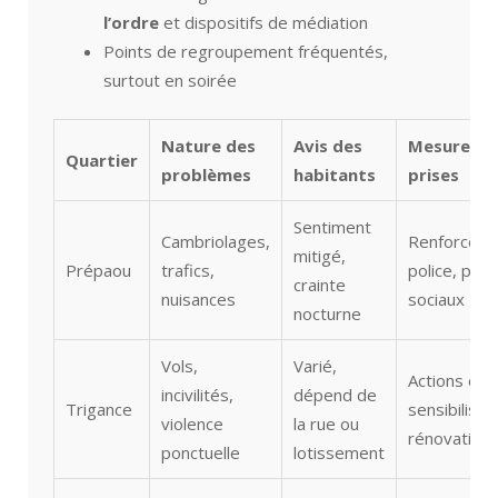
l’ordre
et dispositifs de médiation
Points de regroupement fréquentés,
surtout en soirée
Nature des
Avis des
Mesures
Quartier
problèmes
habitants
prises
Sentiment
Cambriolages,
Renforcem
mitigé,
Prépaou
trafics,
police, proj
crainte
nuisances
sociaux
nocturne
Vols,
Varié,
Actions de
incivilités,
dépend de
Trigance
sensibilisat
violence
la rue ou
rénovation
ponctuelle
lotissement