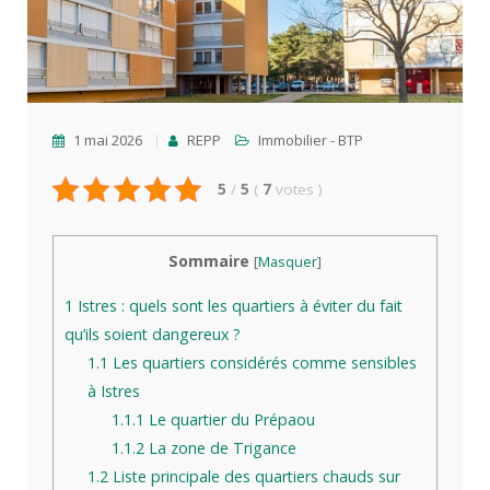
1 mai 2026
REPP
Immobilier - BTP
5
/
5
(
7
votes
)
Sommaire
[
Masquer
]
1
Istres : quels sont les quartiers à éviter du fait
qu’ils soient dangereux ?
1.1
Les quartiers considérés comme sensibles
à Istres
1.1.1
Le quartier du Prépaou
1.1.2
La zone de Trigance
1.2
Liste principale des quartiers chauds sur