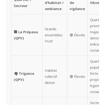
d’habitat /
de
Observa
Secteur
ambiance
vigilance
Quartier
prioritair
Grands
🏢 Le Prépaou
majeur, f
ensembles
🔴 Élevée
(QPV)
densité e
HLM
indicateu
sociaux f
Quartier
populair
Habitat
🏘️ Trigance
forte
collectif
🔴 Élevée
(QPV)
proporti
dense
logemen
sociaux
Secteur 