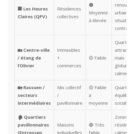
🟠
renouvel
🏢 Les Heures
Résidences
Moyenne
urbain,
Claires (QPV)
collectives
à élevée
situation
contrast
Quartier
🏡 Centre-ville
Immeubles
attractif
/ étang de
+
🟡 Faible
mais
l’Olivier
commerces
globalem
calme
🏡 Rassuen /
Mix collectif
🟡 Faible
Quartiers
secteurs
/
à
équilibré
intermédiaires
pavillonnaire
moyenne
socialem
🏚️ Quartiers
Zones
pavillonnaires
Maisons
🟢 Très
résidenti
(Entressen,
individuelles
faible
calmes e