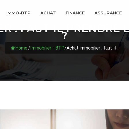
IMMO-BTP
ACHAT
FINANCE
ASSURANCE
R : FAUT-IL PRENDRE
?
Home
/
Immobilier - BTP
/
Achat immobilier : faut-il...