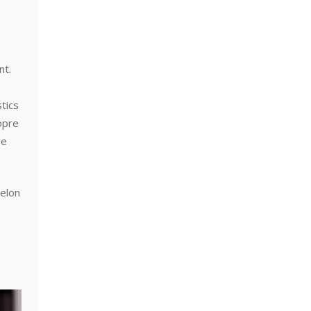
nt.
tics
opre
re
selon