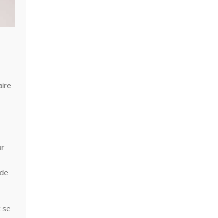
aire
ur
 de
t se