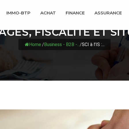
IMMO-BTP
ACHAT
FINANCE
ASSURANCE
NTAGES, FISCALITÉ ET S
Home
/
Business - B2B -...
/
SCI à l’IS :...