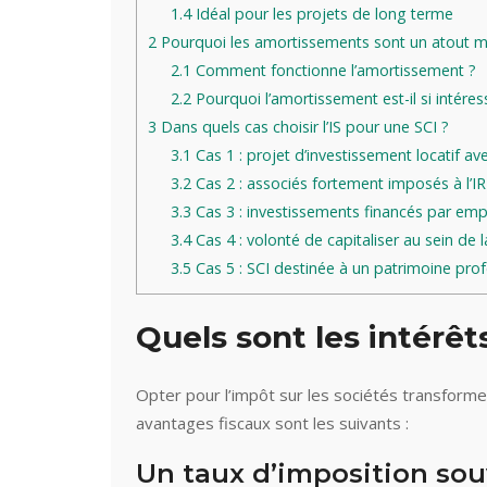
1.4
Idéal pour les projets de long terme
2
Pourquoi les amortissements sont un atout maj
2.1
Comment fonctionne l’amortissement ?
2.2
Pourquoi l’amortissement est-il si intéres
3
Dans quels cas choisir l’IS pour une SCI ?
3.1
Cas 1 : projet d’investissement locatif av
3.2
Cas 2 : associés fortement imposés à l’IR
3.3
Cas 3 : investissements financés par em
3.4
Cas 4 : volonté de capitaliser au sein de l
3.5
Cas 5 : SCI destinée à un patrimoine profe
Quels sont les intérêts
Opter pour l’impôt sur les sociétés transforme
avantages fiscaux sont les suivants :
Un taux d’imposition so