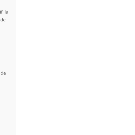
, la
 de
 de