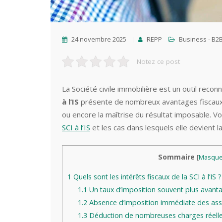
24 novembre 2025
REPP
Business - B2B
Notez ce post
La Société civile immobilière est un outil reco
à l’IS
présente de nombreux avantages fiscaux, n
ou encore la maîtrise du résultat imposable. V
SCI à l’IS
et les cas dans lesquels elle devient l
Sommaire
[
Masque
1
Quels sont les intérêts fiscaux de la SCI à l’IS ?
1.1
Un taux d’imposition souvent plus avant
1.2
Absence d’imposition immédiate des ass
1.3
Déduction de nombreuses charges réell