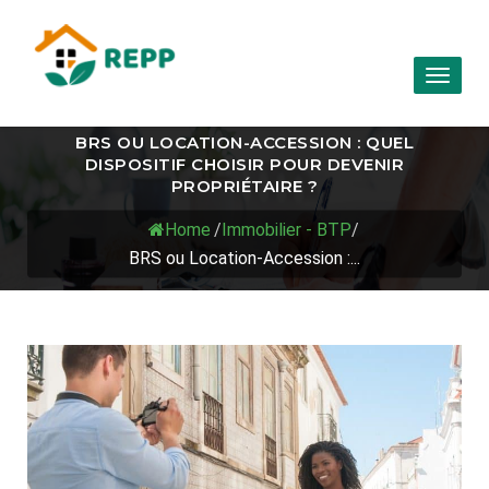
Toggl
naviga
BRS OU LOCATION-ACCESSION : QUEL
DISPOSITIF CHOISIR POUR DEVENIR
PROPRIÉTAIRE ?
Home
/
Immobilier - BTP
/
BRS ou Location-Accession :...