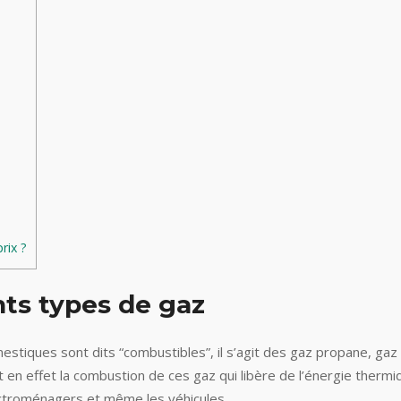
rix ?
nts types de gaz
estiques sont dits “combustibles”, il s’agit des gaz propane, gaz
 en effet la combustion de ces gaz qui libère de l’énergie thermi
lectroménagers et même les véhicules.