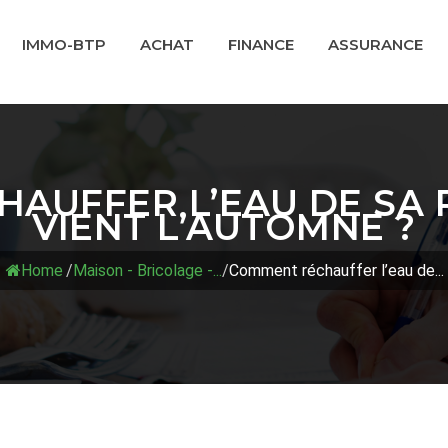
IMMO-BTP
ACHAT
FINANCE
ASSURANCE
AUFFER L’EAU DE SA 
VIENT L’AUTOMNE ?
Home
/
Maison - Bricolage -...
/
Comment réchauffer l’eau de...