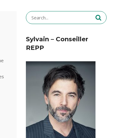
Search
for:
Sylvain – Conseiller
REPP
ne
es