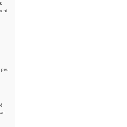
t
ment
t peu
té
lon