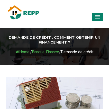
Toggl
naviga
DEMANDE DE CRÉDIT : COMMENT OBTENIR UN
FINANCEMENT ?
Home
/
Banque-Finance
/
Demande de crédit :...