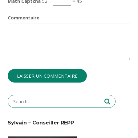
Math Captcha
52 −
= 45
Commentaire
Search
for:
Sylvain – Conseiller REPP