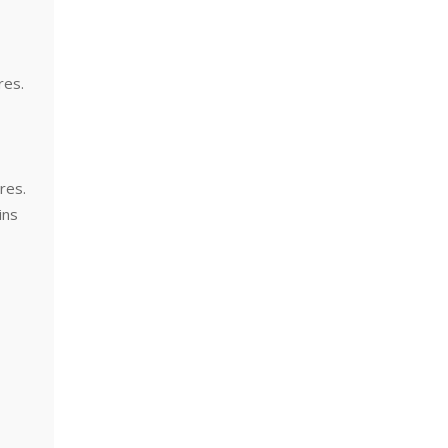
res.
res.
ins