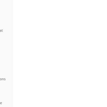
at
ions
ue