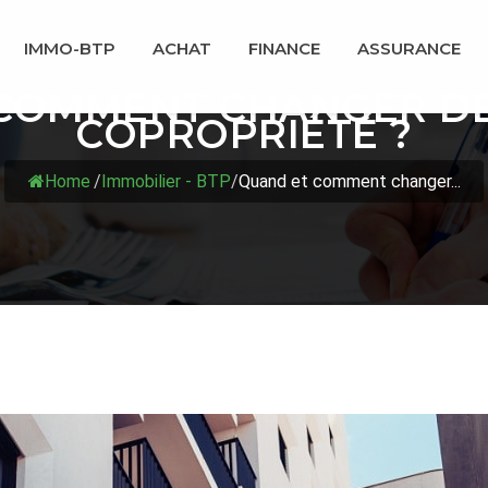
IMMO-BTP
ACHAT
FINANCE
ASSURANCE
COMMENT CHANGER DE
COPROPRIÉTÉ ?
Home
/
Immobilier - BTP
/
Quand et comment changer...