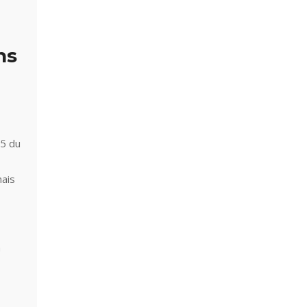
ns
-5 du
mais
a