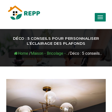
Toggl
naviga
DÉCO : 5 CONSEILS POUR PERSONNALISER
L’ÉCLAIRAGE DES PLAFONDS
Home
/
Maison - Bricolage -...
/
Déco : 5 conseils...